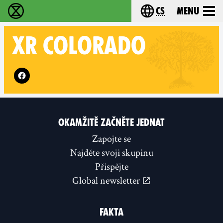
cs
Menu
Rebelie proti vyhynutí - Home
Choose your langu
XR
COLORADO
Follow XR Colorado on
OKAMŽITĚ ZAČNĚTE JEDNAT
Zapojte se
Najděte svoji skupinu
Přispějte
Global newsletter
FAKTA