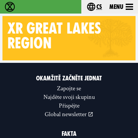
cs
Menu
Rebelie proti vyhynutí - Home
Choose your langu
XR
GREAT LAKES
REGION
Follow XR Great Lakes Region on
OKAMŽITĚ ZAČNĚTE JEDNAT
Zapojte se
Najděte svoji skupinu
Přispějte
Global newsletter
FAKTA