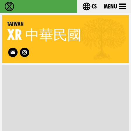
cs
Menu
Rebelie proti vyhynutí - Home
Choose your langu
Taiwan
XR
中華民國
Follow XR Taiwan on