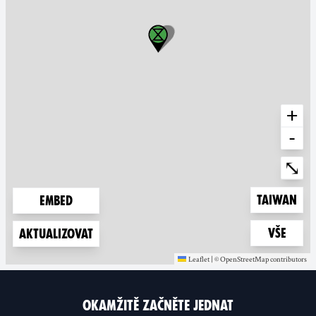
+
-
Ente
⤡
Zoom to
Taiwan
Embed
Zoom to
Vše
Aktualizovat
Leaflet
|
©
OpenStreetMap
contributors
(new window)
(new window)
OKAMŽITĚ ZAČNĚTE JEDNAT