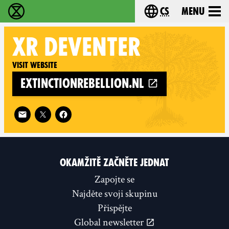
cs
Menu
Rebelie proti vyhynutí - Home
Choose your langu
XR
DEVENTER
Visit website
extinctionrebellion.nl
Follow XR Deventer on
OKAMŽITĚ ZAČNĚTE JEDNAT
Zapojte se
Najděte svoji skupinu
Přispějte
Global newsletter