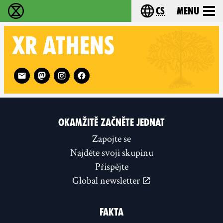
cs
Menu
Rebelie proti vyhynutí - Home
Choose your langu
XR
ATHENS
Follow XR Athens on
OKAMŽITĚ ZAČNĚTE JEDNAT
Zapojte se
Najděte svoji skupinu
Přispějte
Global newsletter
FAKTA