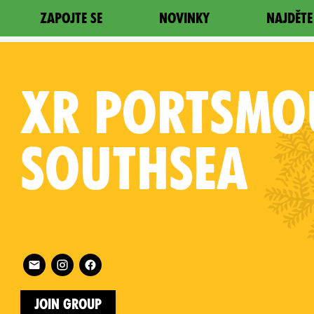
ZAPOJTE SE
NOVINKY
NAJDĚTE
XR
PORTSMO
SOUTHSEA
on
Follow XR Portsmouth and Southsea on
Join Group