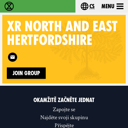
cs
Menu
Rebelie proti vyhynutí - Home
Choose your langu
XR
NORTH AND EAST
HERTFORDSHIRE
Follow XR North and East Hertfordshire on
Join Group
OKAMŽITĚ ZAČNĚTE JEDNAT
Zapojte se
Najděte svoji skupinu
Přispějte