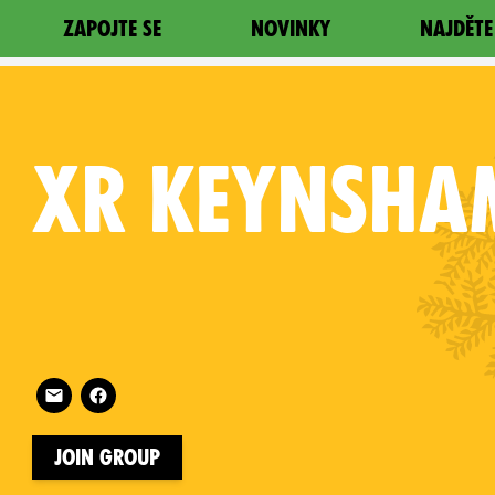
ZAPOJTE SE
NOVINKY
NAJDĚTE
XR
KEYNSHA
Follow XR Keynsham on
on
Join Group