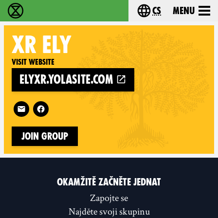
cs
Menu
Rebelie proti vyhynutí - Home
Choose your langu
XR
ELY
Visit website
elyxr.yolasite.com
Follow XR Ely on
Join Group
OKAMŽITĚ ZAČNĚTE JEDNAT
Zapojte se
Najděte svoji skupinu