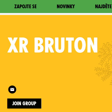
ZAPOJTE SE
NOVINKY
NAJDĚTE
XR
BRUTON
Follow XR Bruton on
on
Join Group