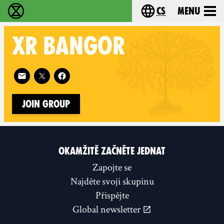
cs
Menu
Rebelie proti vyhynutí - Home
Choose your langu
XR
BANGOR
Follow XR Bangor on
Join Group
OKAMŽITĚ ZAČNĚTE JEDNAT
Zapojte se
Najděte svoji skupinu
Přispějte
Global newsletter