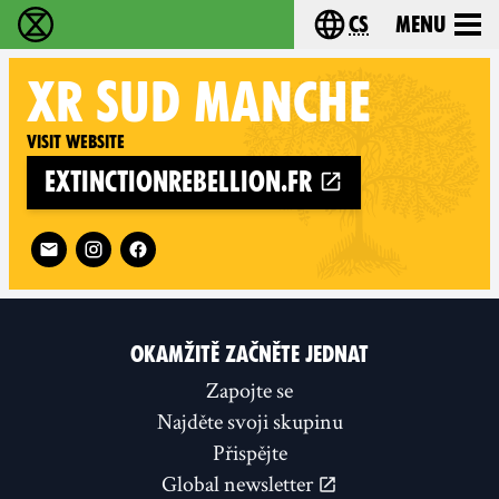
cs
Menu
Rebelie proti vyhynutí - Home
Choose your langu
XR
SUD MANCHE
Visit website
extinctionrebellion.fr
Follow XR Sud Manche on
OKAMŽITĚ ZAČNĚTE JEDNAT
Zapojte se
Najděte svoji skupinu
Přispějte
Global newsletter