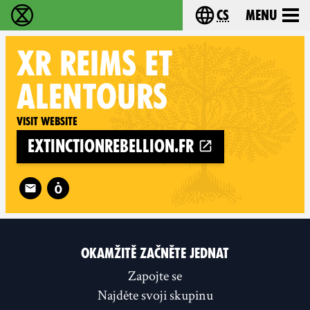
cs
Menu
Rebelie proti vyhynutí - Home
Choose your langu
XR
REIMS ET
ALENTOURS
Visit website
extinctionrebellion.fr
Follow XR Reims et alentours on
OKAMŽITĚ ZAČNĚTE JEDNAT
Zapojte se
Najděte svoji skupinu