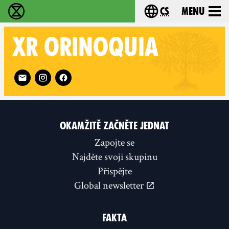
cs
Menu
Rebelie proti vyhynutí - Home
Choose your langu
XR
ORINOQUIA
Follow XR Orinoquia on
OKAMŽITĚ ZAČNĚTE JEDNAT
Zapojte se
Najděte svoji skupinu
Přispějte
Global newsletter
FAKTA