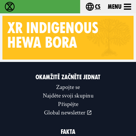
cs
Menu
Rebelie proti vyhynutí - Home
Choose your langu
XR
INDIGENOUS
HEWA BORA
Follow XR Indigenous HEWA BORA on
OKAMŽITĚ ZAČNĚTE JEDNAT
Zapojte se
Najděte svoji skupinu
Přispějte
Global newsletter
FAKTA