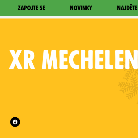
ZAPOJTE SE
NOVINKY
NAJDĚTE
XR
MECHELE
Follow XR Mechelen on