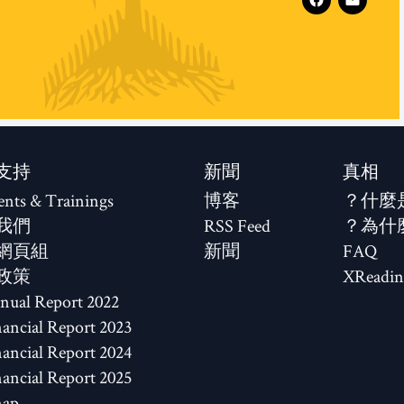
支持
新聞
真相
ents & Trainings
博客
什麼
我們
RSS Feed
為什
網頁組
新聞
FAQ
政策
XReadin
2022 Annual Report
2023 Financial Report
2024 Financial Report
2025 Financial Report
map