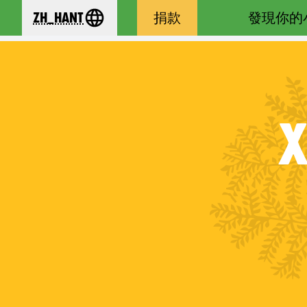
zh_Hant
捐款
發現你的
se your language
X