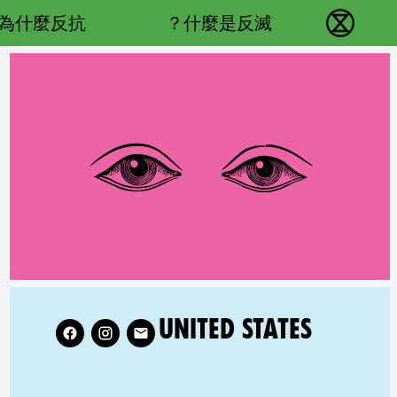
Main navigation
為什麼反抗？
什麼是反滅？
反抗滅絕 - Home
llow XR United States on
RELATED COUNTRY GROUP:
UNITED STATES