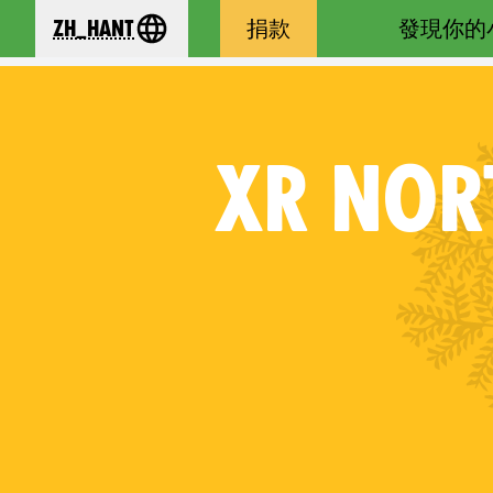
zh_Hant
捐款
發現你的
se your language
XR
NORT