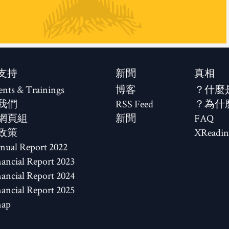
支持
新聞
真相
ents & Trainings
博客
什麼
我們
RSS Feed
為什
網頁組
新聞
FAQ
政策
XReadin
2022 Annual Report
2023 Financial Report
2024 Financial Report
2025 Financial Report
map