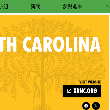
小組
新聞
參與進來
H CAROLINA
Visit website
Fo
xrnc.org
Follow XR North Carolina on