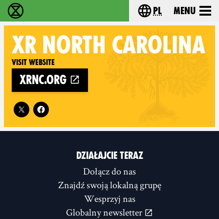
pl
Menu
Extinction Rebellion - Home
Choose your langu
XR
NORTH CAROLINA
Visit website
xrnc.org
Follow XR North Carolina on
DZIAŁAJCIE TERAZ
Dołącz do nas
Znajdź swoją lokalną grupę
Wesprzyj nas
Globalny newsletter