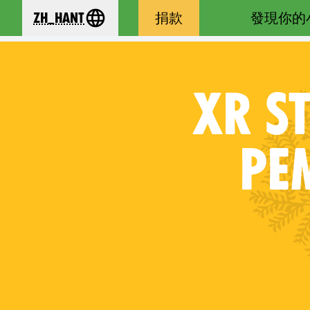
zh_Hant
捐款
發現你的
se your language
XR
ST
PE