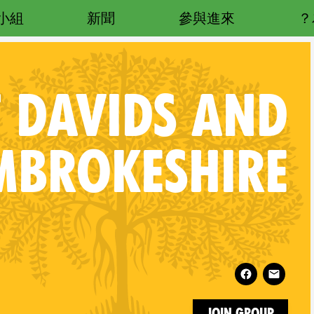
小組
新聞
參與進來
 DAVIDS AND
MBROKESHIRE
Follow XR St Davids and Pembrokeshire on
Join Group