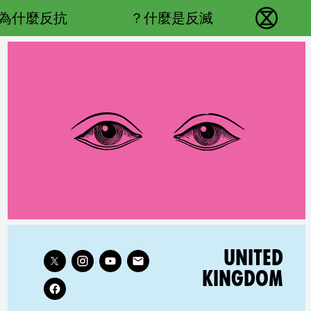
Main navigation
為什麼反抗？
什麼是反滅？
反抗滅絕 - Home
Follow XR United Kingdom on
RELATED COUNTRY GROUP:
UNITED
KINGDOM