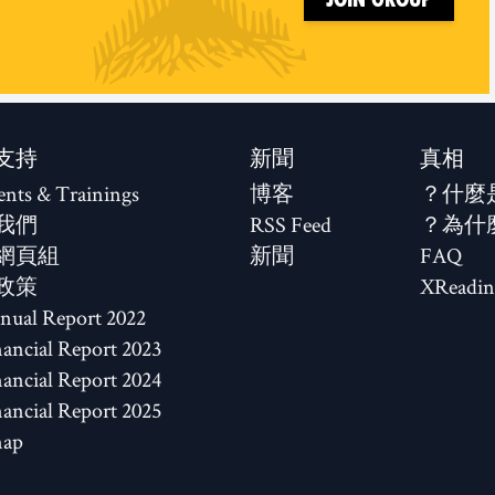
支持
新聞
真相
ents & Trainings
博客
什麼
我們
RSS Feed
為什
網頁組
新聞
FAQ
政策
XReadin
2022 Annual Report
2023 Financial Report
2024 Financial Report
2025 Financial Report
map