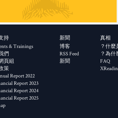
支持
新聞
真相
ents & Trainings
博客
什麼
我們
RSS Feed
為什
網頁組
新聞
FAQ
政策
XReadin
2022 Annual Report
2023 Financial Report
2024 Financial Report
2025 Financial Report
map