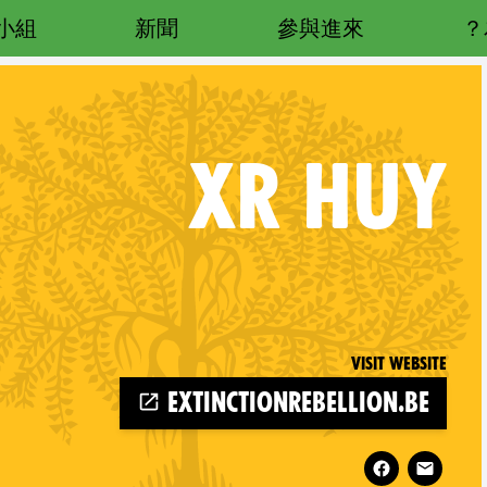
小組
新聞
參與進來
XR
HUY
Visit website
REL
extinctionrebellion.be
Follow XR Huy on