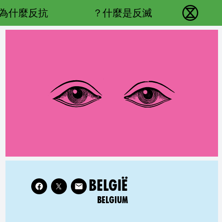
Main navigation
為什麼反抗？
什麼是反滅？
反抗滅絕 - Home
Follow XR Belgium on
ATED COUNTRY GROUP:
BELGIË
BELGIUM