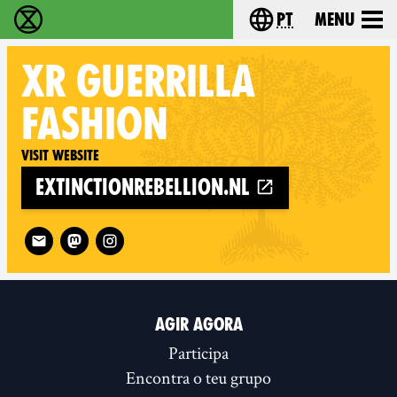
pt
Menu
Extinction Rebellion - Home
Choose your langu
XR GUERRILLA
FASHION
Visit website
extinctionrebellion.nl
Follow XR Guerrilla Fashion on
AGIR AGORA
Participa
Encontra o teu grupo