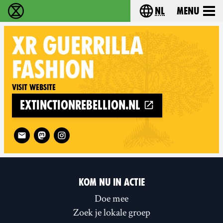
nl
Menu
Extinction Rebellion - Home
Choose your langu
XR GUERRILLA
FASHION
Visit website
extinctionrebellion.nl
Follow XR Guerrilla Fashion on
KOM NU IN ACTIE
Doe mee
Zoek je lokale groep