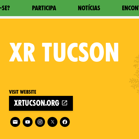
-SE?
PARTICIPA
NOTÍCIAS
ENCON
XR
TUCSON
Visit website
xrtucson.org
es on
Follow XR Tucson on