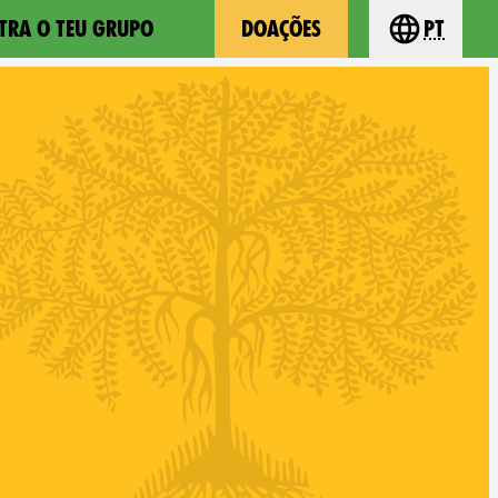
TRA O TEU GRUPO
DOAÇÕES
pt
Choose you