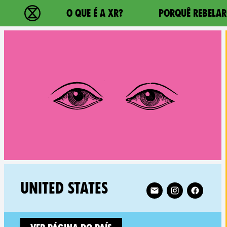
Main navigation
O QUE É A XR?
PORQUÊ REBELAR
Extinction Rebellion - Home
RELATED COUNTRY GROUP:
Follow XR United Stat
UNITED STATES