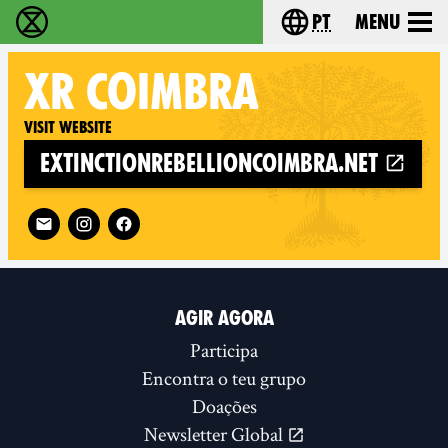
pt
Menu
Extinction Rebellion - Home
Choose your langu
XR
COIMBRA
Visit website
extinctionrebellioncoimbra.net
Follow XR Coimbra on
AGIR AGORA
Participa
Encontra o teu grupo
Doações
Newsletter Global