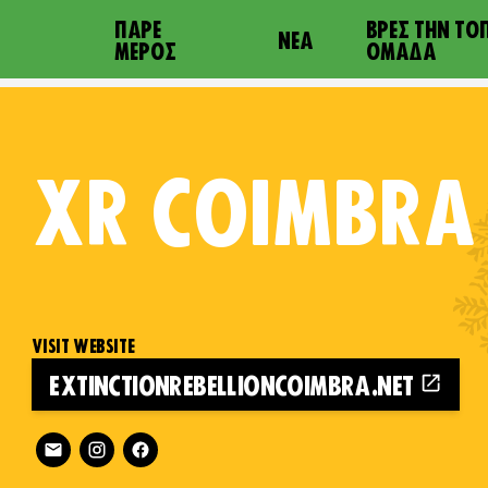
ΠΆΡΕ
ΒΡΕΣ ΤΗΝ ΤΟ
ΝΈΑ
ΜΈΡΟΣ
ΟΜΆΔΑ
XR
COIMBRA
VISIT WEBSITE
EXTINCTIONREBELLIONCOIMBRA.NET
n
Follow XR Coimbra on