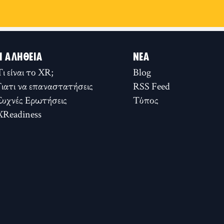
Η ΑΛΉΘΕΙΑ
ΝΈΑ
Τι είναι το XR;
Blog
Γιατι να επαναστατήσεις
RSS Feed
Συχνές Ερωτήσεις
Τύπος
XReadiness