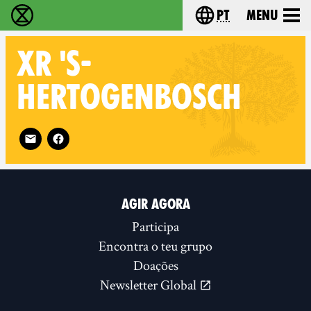
pt
Menu
Extinction Rebellion - Home
Choose your langu
XR
'S-
HERTOGENBOSCH
Follow XR 's-Hertogenbosch on
AGIR AGORA
Participa
Encontra o teu grupo
Doações
Newsletter Global