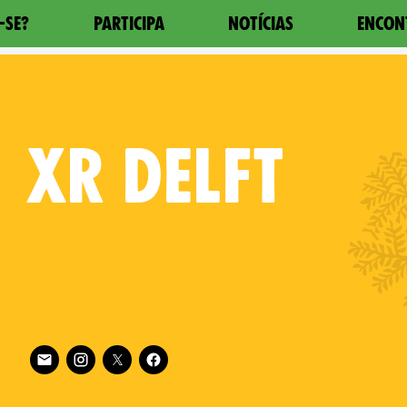
-SE?
PARTICIPA
NOTÍCIAS
ENCON
XR
DELFT
Follow XR Delft on