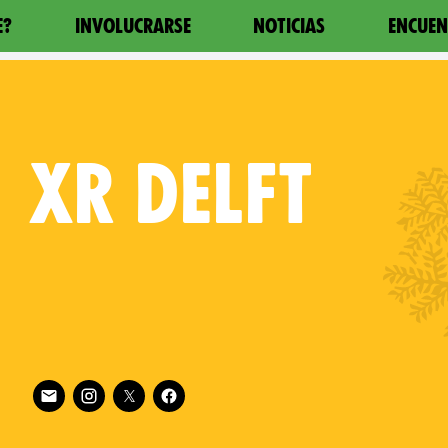
E?
INVOLUCRARSE
NOTICIAS
ENCUEN
XR
DELFT
Follow XR Delft on