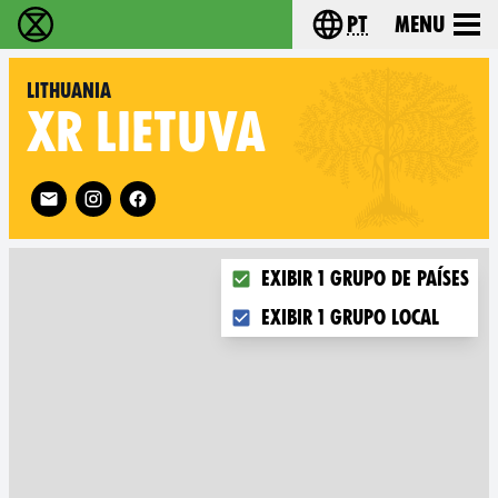
pt
Menu
Extinction Rebellion - Home
Choose your langu
Lithuania
XR
LIETUVA
Follow XR Lithuania on
Choose what you want to disp
Exibir 1 grupo de países
Exibir 1 grupo local