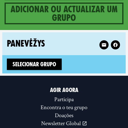
Adicionar ou actualizar um
grupo
1 groups in Lithuania
Follow XR Pan
PANEVĖŽYS
Selecionar Grupo
AGIR AGORA
Participa
Encontra o teu grupo
Doações
Newsletter Global