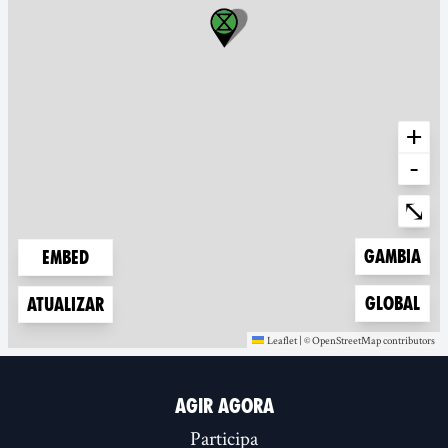
+
-
Ente
⤡
Zoom to
Gambia
Embed
Zoom to
Global
Atualizar
Leaflet
|
©
OpenStreetMap
contributors
(new window)
(new window)
AGIR AGORA
Participa