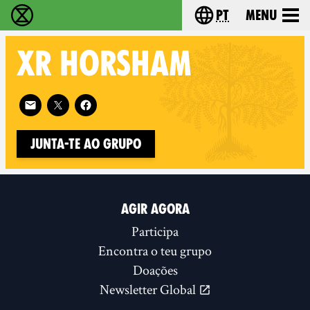
pt
Menu
Extinction Rebellion - Home
Choose your langu
XR
HORSHAM
Follow XR Horsham on
Junta-te ao Grupo
AGIR AGORA
Participa
Encontra o teu grupo
Doações
Newsletter Global