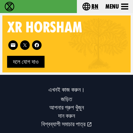
bn
Menu
বিলুপ্তি বিদ্রোহ - Home
Choose your langu
XR
HORSHAM
Follow XR Horsham on
দলে যোগ দাও
এখনই কাজ করুন।
জড়িত
আপনার গ্রুপ খুঁজুন
দান করুন
বিশ্বব্যাপী সমাচার পাত্র