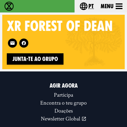
pt
Menu
Extinction Rebellion - Home
Choose your langu
XR
FOREST OF DEAN
Follow XR Forest of Dean on
Junta-te ao Grupo
AGIR AGORA
Participa
Encontra o teu grupo
Doações
Newsletter Global