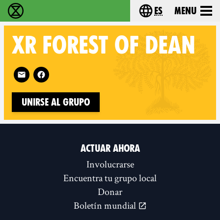
es
Menu
extinction rebellion - Home
Choose your lang
XR
FOREST OF DEAN
Follow XR Forest of Dean on
Unirse al grupo
ACTUAR AHORA
Involucrarse
Encuentra tu grupo local
Donar
Boletín mundial