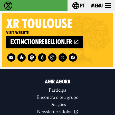
pt
Menu
Extinction Rebellion - Home
Choose your langu
XR
TOULOUSE
Visit website
extinctionrebellion.fr
Follow XR Toulouse on
AGIR AGORA
Participa
Encontra o teu grupo
Doações
Newsletter Global