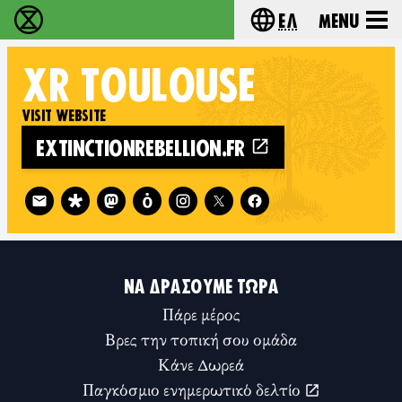
Ελ
Menu
Extinction Rebellion - Home
Choose your lang
XR
TOULOUSE
VISIT WEBSITE
EXTINCTIONREBELLION.FR
Follow XR Toulouse on
ΝΑ ΔΡΆΣΟΥΜΕ ΤΏΡΑ
Πάρε μέρος
Βρες την τοπική σου ομάδα
Κάνε Δωρεά
Παγκόσμιο ενημερωτικό δελτίο