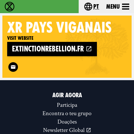
pt
Menu
Extinction Rebellion - Home
Choose your langu
XR
PAYS VIGANAIS
Visit website
extinctionrebellion.fr
Follow XR Pays Viganais on
AGIR AGORA
Participa
Encontra o teu grupo
Doações
Newsletter Global