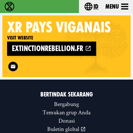
id
Menu
Extinction Rebellion (XR–Pemberontakan Melawa
Choose your lang
XR
PAYS VIGANAIS
Visit website
extinctionrebellion.fr
Follow XR Pays Viganais on
BERTINDAK SEKARANG
Bergabung
Temukan grup Anda
Donasi
Buletin global