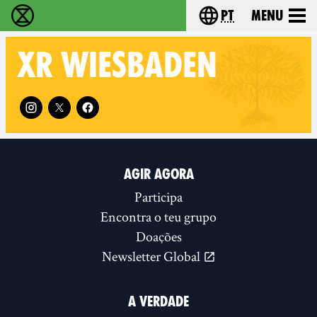
pt
Menu
Extinction Rebellion - Home
Choose your langu
XR
WIESBADEN
Follow XR Wiesbaden on
AGIR AGORA
Participa
Encontra o teu grupo
Doações
Newsletter Global
A VERDADE