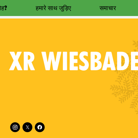
रोह?
हमारे साथ जुड़िए
समाचार
XR
WIESBAD
Follow XR Wiesbaden on