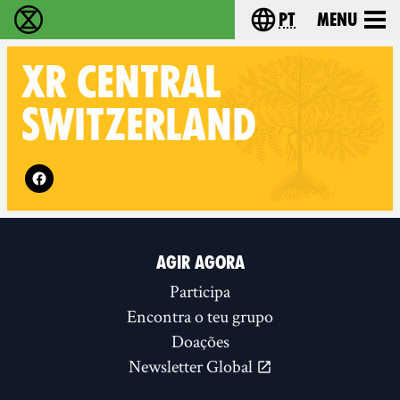
pt
Menu
Extinction Rebellion - Home
Choose your langu
XR
CENTRAL
SWITZERLAND
Follow XR Central Switzerland on
AGIR AGORA
Participa
Encontra o teu grupo
Doações
Newsletter Global