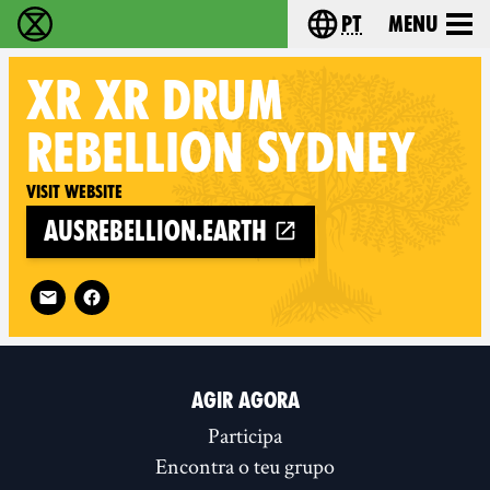
pt
Menu
Extinction Rebellion - Home
Choose your langu
XR
XR DRUM
REBELLION SYDNEY
Visit website
ausrebellion.earth
Follow XR XR Drum Rebellion Sydney on
AGIR AGORA
Participa
Encontra o teu grupo