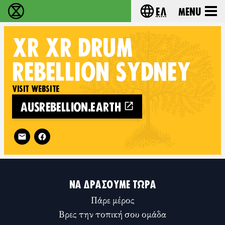
Ελ
Menu
Extinction Rebellion - Home
Choose your lang
XR
XR DRUM
REBELLION SYDNEY
VISIT WEBSITE
AUSREBELLION.EARTH
Follow XR XR Drum Rebellion Sydney on
ΝΑ ΔΡΆΣΟΥΜΕ ΤΏΡΑ
Πάρε μέρος
Βρες την τοπική σου ομάδα