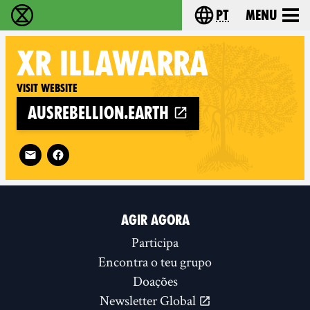
pt
Menu
Extinction Rebellion - Home
Choose your langu
XR
ILLAWARRA
Visit website
ausrebellion.earth
Follow XR Illawarra on
AGIR AGORA
Participa
Encontra o teu grupo
Doações
Newsletter Global