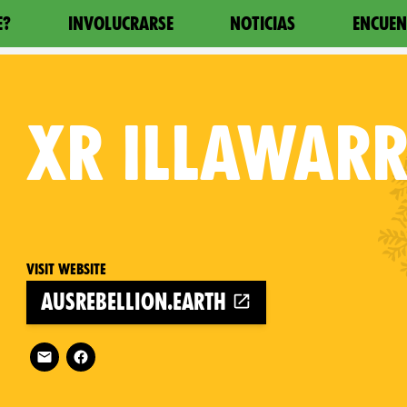
E?
INVOLUCRARSE
NOTICIAS
ENCUEN
XR
ILLAWAR
Visit website
ausrebellion.earth
Follow XR Illawarra on