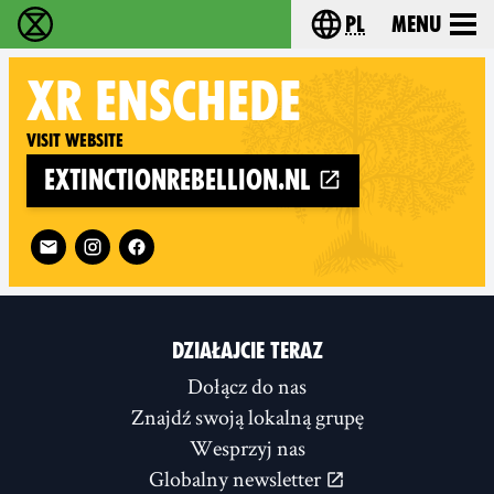
pl
Menu
Extinction Rebellion - Home
Choose your langu
XR
ENSCHEDE
Visit website
extinctionrebellion.nl
Follow XR Enschede on
DZIAŁAJCIE TERAZ
Dołącz do nas
Znajdź swoją lokalną grupę
Wesprzyj nas
Globalny newsletter