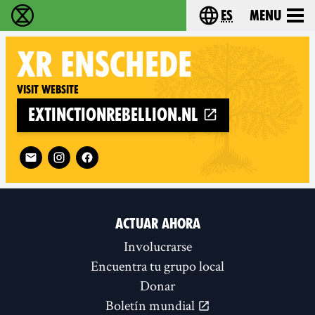
es
Menu
extinction rebellion - Home
Choose your lang
XR
ENSCHEDE
Visit website
extinctionrebellion.nl
Follow XR Enschede on
ACTUAR AHORA
Involucrarse
Encuentra tu grupo local
Donar
Boletín mundial