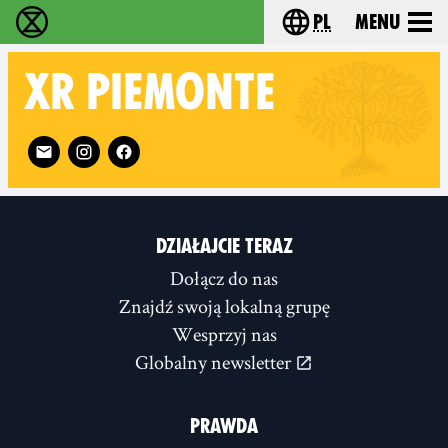
pl
Menu
Extinction Rebellion - Home
Choose your langu
XR
PIEMONTE
Follow XR Piemonte on
DZIAŁAJCIE TERAZ
Dołącz do nas
Znajdź swoją lokalną grupę
Wesprzyj nas
Globalny newsletter
PRAWDA