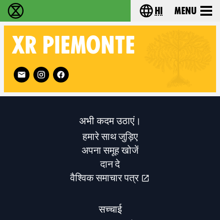
hi
Menu
विलुप्ति विद्रोह - Home
Choose your lang
XR
PIEMONTE
Follow XR Piemonte on
अभी कदम उठाएं।
हमारे साथ जुड़िए
अपना समूह खोजें
दान दे
वैश्विक समाचार पत्र
सच्चाई